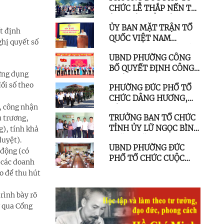
CHỨC LỄ THẮP NẾN TRI
ĐOÀN KẾT CHO HỘ CẬN
ÂN NHÂN KỶ NIỆM 79
NGHÈO
ỦY BAN MẶT TRẬN TỔ
NĂM NGÀY THƯƠNG
t định
QUỐC VIỆT NAM
BINH LIỆT SĨ
hị quyết số
PHƯỜNG ĐỨC PHỔ TỔ
UBND PHƯỜNG CÔNG
CHỨC HỘI NGHỊ LẦN
BỐ QUYẾT ĐỊNH CÔNG
THỨ BA
 ứng dụng
NHẬN NGƯỜI TRÚNG
ổi số theo
PHƯỜNG ĐỨC PHỔ TỔ
CỬ TỔ TRƯỞNG TỔ DÂN
CHỨC DÂNG HƯƠNG,
PHỐ, NHIỆM KỲ 2025 -
h, công nhận
DÂNG HOA TẠI KHU
2030
TRƯỞNG BAN TỔ CHỨC
ủ trương,
TƯỞNG NIỆM LIỆT SĨ
TỈNH ỦY LỮ NGỌC BÌNH
g), tính khả
ĐỨC PHỔ
THĂM, TẶNG QUÀ
duyệt).
UBND PHƯỜNG ĐỨC
NGƯỜI CÓ CÔNG VỚI
 động (có
PHỔ TỔ CHỨC CUỘC
CÁCH MẠNG Ở PHƯỜNG
 (các doanh
HỌP GIAO BAN UBND
ĐỨC PHỔ
o để thu hút
PHƯỜNG MỞ RỘNG
rình bày rõ
g qua Cổng