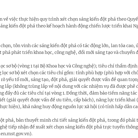
 về việc thực hiện quy trình xét chọn sáng kiến đột phá theo Quyế
ng kiến đột phá theo kế hoạch hành động chiến lược triển khai Ng
chọn, tôn vinh các sáng kiến đột phá có tác động lớn, lan tỏa cao,
t phá phát triển khoa học, công nghệ, đổi mới sáng tạo và chuyển đ
lọc sơ bộ (vòng 1 tại Bộ Khoa học và Công nghệ); tiêu chí thẩm địn
g lọc sơ bộ xét chọn các tiêu chí gồm: tính phù hợp (phù hợp với ch
 rõ yếu tố mới, sáng tạo, đột phá, giải quyết được vấn đề quan trọn
rùng lắp (không trùng lắp về nội dung với các nhiệm vụ đã được phê 
g đầy đủ các tiêu chí tại vòng 1. Đồng thời, đảm bảo tiềm năng tác
iết (giải quyết được vấn đề ưu tiên, cấp bách), năng lực triển khai
thực hiện), khả năng huy động nguồn lực xã hội (có tính hấp dẫn ca
t phá, bản thuyết minh chi tiết sáng kiến đột phá, trong đó phải t
nghệ tiếp nhận đề xuất xét chọn sáng kiến đột phá trực tuyến thôn
ien.mst.gov.vn).