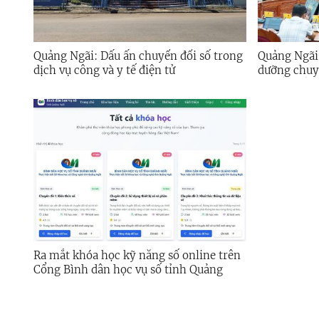
Quảng Ngãi: Dấu ấn chuyển đổi số trong
Quảng Ngãi
dịch vụ công và y tế điện tử
dưỡng chuyể
vụ số” đến
điện tử
Ra mắt khóa học kỹ năng số online trên
Cổng Bình dân học vụ số tỉnh Quảng
Ngãi