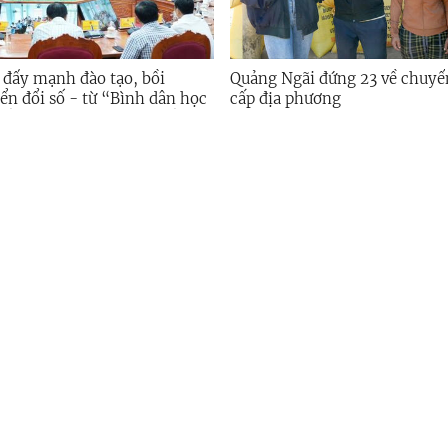
 đẩy mạnh đào tạo, bồi
Quảng Ngãi đứng 23 về chuyển
n đổi số - từ “Bình dân học
cấp địa phương
 nền tảng cho chính quyền