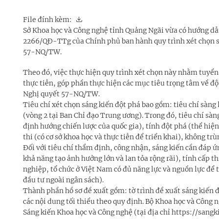
File đính kèm:
Sở Khoa học và Công nghệ tỉnh Quảng Ngãi vừa có hướng dẫn
2266/QĐ-TTg của Chính phủ ban hành quy trình xét chọn sá
57-NQ/TW.
Theo đó, việc thực hiện quy trình xét chọn này nhằm tuyển 
thực tiễn, góp phần thực hiện các mục tiêu trọng tâm về độ
Nghị quyết 57-NQ/TW.
Tiêu chí xét chọn sáng kiến đột phá bao gồm: tiêu chí sàng 
(vòng 2 tại Ban Chỉ đạo Trung ương). Trong đó, tiêu chí sàn
định hướng chiến lược của quốc gia), tính đột phá (thể hiện
thi (có cơ sở khoa học và thực tiễn để triển khai), không t
Đối với tiêu chí thẩm định, công nhận, sáng kiến cần đáp ứn
khả năng tạo ảnh hưởng lớn và lan tỏa rộng rãi), tính cấp th
nghiệp, tổ chức ở Việt Nam có đủ năng lực và nguồn lực để 
đầu tư ngoài ngân sách).
Thành phần hồ sơ đề xuất gồm: tờ trình đề xuất sáng kiến độ
các nội dung tối thiểu theo quy định. Bộ Khoa học và Công 
Sáng kiến Khoa học và Công nghệ (tại địa chỉ https://sangk