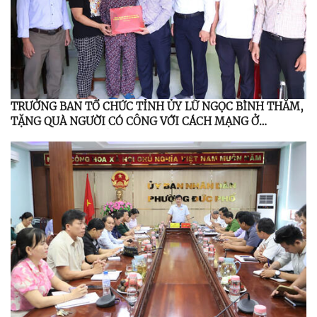
TRƯỞNG BAN TỔ CHỨC TỈNH ỦY LỮ NGỌC BÌNH THĂM,
TẶNG QUÀ NGƯỜI CÓ CÔNG VỚI CÁCH MẠNG Ở
PHƯỜNG ĐỨC PHỔ