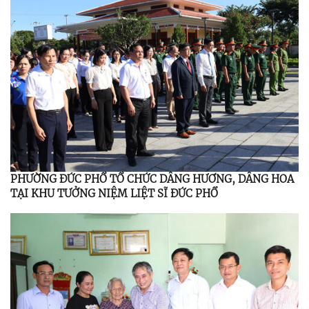
PHƯỜNG ĐỨC PHỔ TỔ CHỨC DÂNG HƯƠNG, DÂNG HOA
TẠI KHU TƯỞNG NIỆM LIỆT SĨ ĐỨC PHỔ