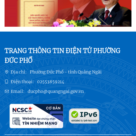
TRANG THÔNG TIN ĐIỆN TỬ PHƯỜNG
ĐỨC PHỔ
Địa chỉ:
Phường Đức Phổ - tỉnh Quảng Ngãi
Điện thoại:
02553859214
Email:
ducpho@quangngai.gov.vn