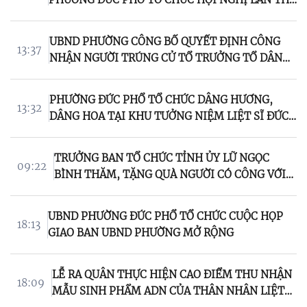
BA
UBND PHƯỜNG CÔNG BỐ QUYẾT ĐỊNH CÔNG
13:37
NHẬN NGƯỜI TRÚNG CỬ TỔ TRƯỞNG TỔ DÂN
PHỐ, NHIỆM KỲ 2025 - 2030
PHƯỜNG ĐỨC PHỔ TỔ CHỨC DÂNG HƯƠNG,
13:32
DÂNG HOA TẠI KHU TƯỞNG NIỆM LIỆT SĨ ĐỨC
PHỔ
TRƯỞNG BAN TỔ CHỨC TỈNH ỦY LỮ NGỌC
09:22
BÌNH THĂM, TẶNG QUÀ NGƯỜI CÓ CÔNG VỚI
CÁCH MẠNG Ở PHƯỜNG ĐỨC PHỔ
UBND PHƯỜNG ĐỨC PHỔ TỔ CHỨC CUỘC HỌP
18:13
GIAO BAN UBND PHƯỜNG MỞ RỘNG
LỄ RA QUÂN THỰC HIỆN CAO ĐIỂM THU NHẬN
18:09
MẪU SINH PHẨM ADN CỦA THÂN NHÂN LIỆT