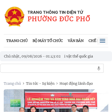
TRANG THÔNG TIN ĐIỆN TỬ
PHƯỜNG ĐỨC PHỔ
TRANG CHỦ
BỘ MÁY TỔ CHỨC
VĂN BẢN
CHẾ ĐỘ, CH
Togg
navig
ng nhận là Di sản văn hóa phi vật thể quốc gia
Chủ nhật, 09/08/2026
-
01
:
43
:
03
ng nhận là Di sản văn hóa phi vật thể quốc gia
Trang chủ
Tin tức - Sự kiện
Hoạt động lãnh đạo