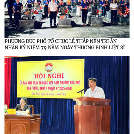
PHƯỜNG ĐỨC PHỔ TỔ CHỨC LỄ THẮP NẾN TRI ÂN
NHÂN KỶ NIỆM 79 NĂM NGÀY THƯƠNG BINH LIỆT SĨ