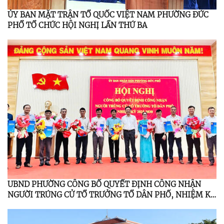
ỦY BAN MẶT TRẬN TỔ QUỐC VIỆT NAM PHƯỜNG ĐỨC
PHỔ TỔ CHỨC HỘI NGHỊ LẦN THỨ BA
UBND PHƯỜNG CÔNG BỐ QUYẾT ĐỊNH CÔNG NHẬN
NGƯỜI TRÚNG CỬ TỔ TRƯỞNG TỔ DÂN PHỐ, NHIỆM KỲ
2025 - 2030