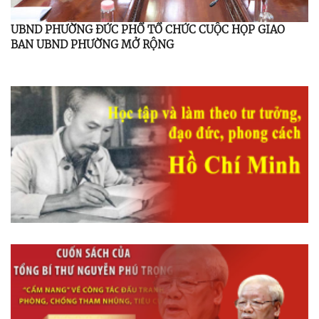
UBND PHƯỜNG ĐỨC PHỔ TỔ CHỨC CUỘC HỌP GIAO
BAN UBND PHƯỜNG MỞ RỘNG