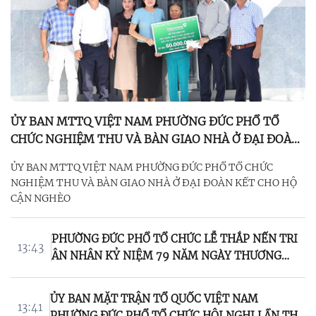
ỦY BAN MTTQ VIỆT NAM PHƯỜNG ĐỨC PHỔ TỔ
CHỨC NGHIỆM THU VÀ BÀN GIAO NHÀ Ở ĐẠI ĐOÀN
KẾT CHO HỘ CẬN NGHÈO
ỦY BAN MTTQ VIỆT NAM PHƯỜNG ĐỨC PHỔ TỔ CHỨC
NGHIỆM THU VÀ BÀN GIAO NHÀ Ở ĐẠI ĐOÀN KẾT CHO HỘ
CẬN NGHÈO
PHƯỜNG ĐỨC PHỔ TỔ CHỨC LỄ THẮP NẾN TRI
13:43
ÂN NHÂN KỶ NIỆM 79 NĂM NGÀY THƯƠNG
BINH LIỆT SĨ
ỦY BAN MẶT TRẬN TỔ QUỐC VIỆT NAM
13:41
PHƯỜNG ĐỨC PHỔ TỔ CHỨC HỘI NGHỊ LẦN THỨ