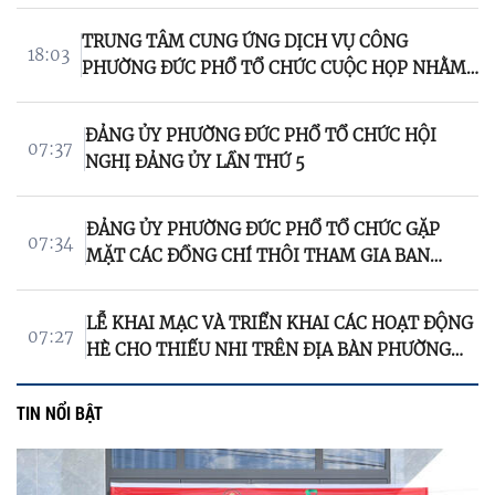
SĨ CHƯA XÁC ĐỊNH ĐƯỢC THÔNG TIN
TRUNG TÂM CUNG ỨNG DỊCH VỤ CÔNG
18:03
PHƯỜNG ĐỨC PHỔ TỔ CHỨC CUỘC HỌP NHẰM
TRAO ĐỔI, THỐNG NHẤT CÁC NỘI DUNG VÀ
PHỐI HỢP TRIỂN KHAI THỰC HIỆN CÁC DỰ ÁN
ĐẢNG ỦY PHƯỜNG ĐỨC PHỔ TỔ CHỨC HỘI
GIẢM NGHÈO
07:37
NGHỊ ĐẢNG ỦY LẦN THỨ 5
ĐẢNG ỦY PHƯỜNG ĐỨC PHỔ TỔ CHỨC GẶP
07:34
MẶT CÁC ĐỒNG CHÍ THÔI THAM GIA BAN
CHẤP HÀNH ĐẢNG BỘ PHƯỜNG
LỄ KHAI MẠC VÀ TRIỂN KHAI CÁC HOẠT ĐỘNG
07:27
HÈ CHO THIẾU NHI TRÊN ĐỊA BÀN PHƯỜNG
ĐỨC PHỔ NĂM 2026
TIN NỔI BẬT