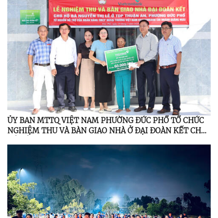
ỦY BAN MTTQ VIỆT NAM PHƯỜNG ĐỨC PHỔ TỔ CHỨC
NGHIỆM THU VÀ BÀN GIAO NHÀ Ở ĐẠI ĐOÀN KẾT CHO
HỘ CẬN NGHÈO