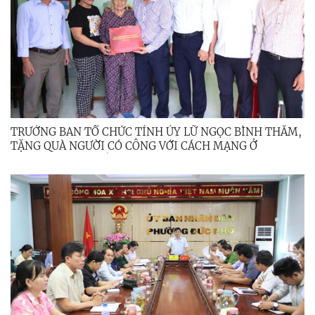
TRƯỞNG BAN TỔ CHỨC TỈNH ỦY LỮ NGỌC BÌNH THĂM,
TẶNG QUÀ NGƯỜI CÓ CÔNG VỚI CÁCH MẠNG Ở
PHƯỜNG ĐỨC PHỔ