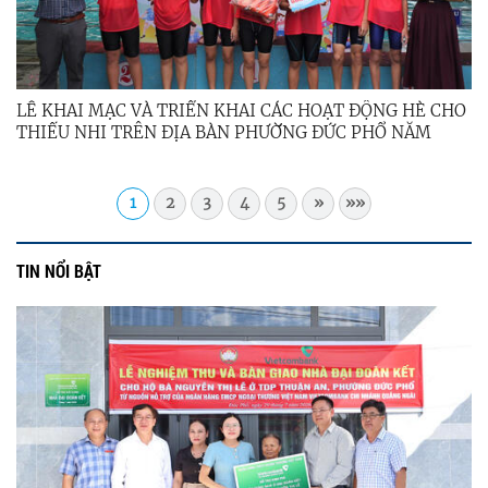
LỄ KHAI MẠC VÀ TRIỂN KHAI CÁC HOẠT ĐỘNG HÈ CHO
THIẾU NHI TRÊN ĐỊA BÀN PHƯỜNG ĐỨC PHỔ NĂM
2026
1
2
3
4
5
»
»»
TIN NỔI BẬT