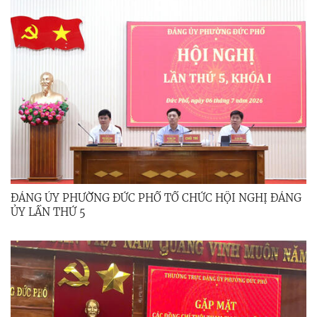
ĐẢNG ỦY PHƯỜNG ĐỨC PHỔ TỔ CHỨC HỘI NGHỊ ĐẢNG
ỦY LẦN THỨ 5