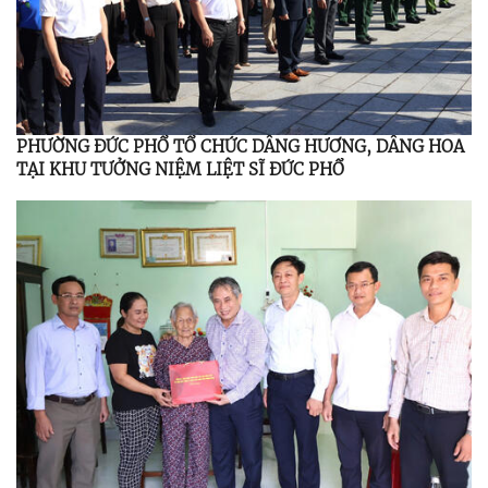
PHƯỜNG ĐỨC PHỔ TỔ CHỨC DÂNG HƯƠNG, DÂNG HOA
TẠI KHU TƯỞNG NIỆM LIỆT SĨ ĐỨC PHỔ