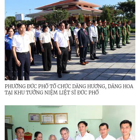
PHƯỜNG ĐỨC PHỔ TỔ CHỨC DÂNG HƯƠNG, DÂNG HOA
TẠI KHU TƯỞNG NIỆM LIỆT SĨ ĐỨC PHỔ