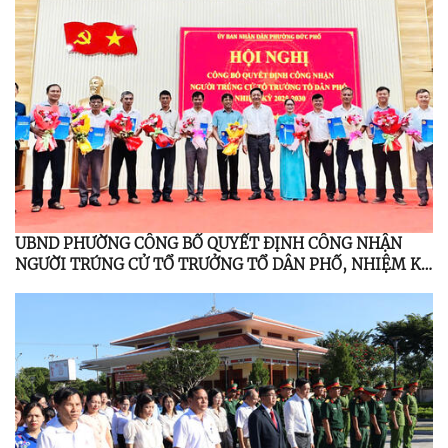
UBND PHƯỜNG CÔNG BỐ QUYẾT ĐỊNH CÔNG NHẬN
NGƯỜI TRÚNG CỬ TỔ TRƯỞNG TỔ DÂN PHỐ, NHIỆM KỲ
2025 - 2030