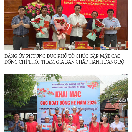
ĐẢNG ỦY PHƯỜNG ĐỨC PHỔ TỔ CHỨC GẶP MẶT CÁC
ĐỒNG CHÍ THÔI THAM GIA BAN CHẤP HÀNH ĐẢNG BỘ
PHƯỜNG