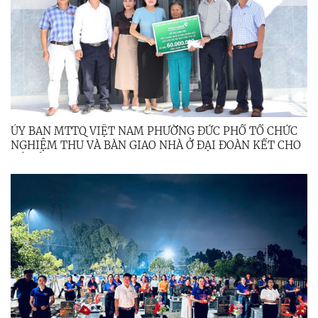
ỦY BAN MTTQ VIỆT NAM PHƯỜNG ĐỨC PHỔ TỔ CHỨC
NGHIỆM THU VÀ BÀN GIAO NHÀ Ở ĐẠI ĐOÀN KẾT CHO
HỘ CẬN NGHÈO