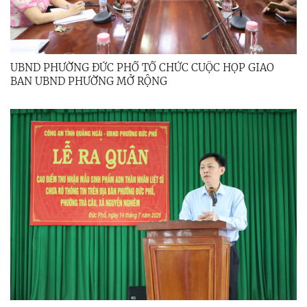
UBND PHƯỜNG ĐỨC PHỔ TỔ CHỨC CUỘC HỌP GIAO
BAN UBND PHƯỜNG MỞ RỘNG