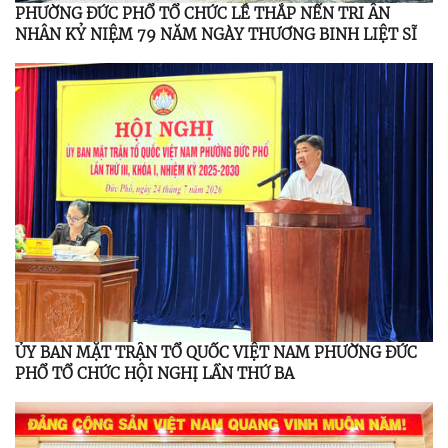
PHƯỜNG ĐỨC PHỔ TỔ CHỨC LỄ THẮP NẾN TRI ÂN
NHÂN KỶ NIỆM 79 NĂM NGÀY THƯƠNG BINH LIỆT SĨ
ỦY BAN MẶT TRẬN TỔ QUỐC VIỆT NAM PHƯỜNG ĐỨC
PHỔ TỔ CHỨC HỘI NGHỊ LẦN THỨ BA