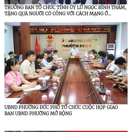
TRƯỞNG BAN TỔ CHỨC TỈNH ỦY LỮ NGỌC BÌNH THĂM,
TẶNG QUÀ NGƯỜI CÓ CÔNG VỚI CÁCH MẠNG Ở
PHƯỜNG ĐỨC PHỔ
UBND PHƯỜNG ĐỨC PHỔ TỔ CHỨC CUỘC HỌP GIAO
BAN UBND PHƯỜNG MỞ RỘNG