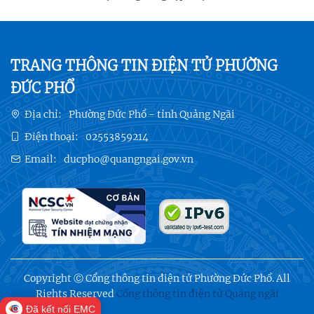
TRANG THÔNG TIN ĐIỆN TỬ PHƯỜNG
ĐỨC PHỔ
Địa chỉ:
Phường Đức Phổ - tỉnh Quảng Ngãi
Điện thoại:
02553859214
Email:
ducpho@quangngai.gov.vn
Copyright Ⓒ Cổng thông tin điện tử Phường Đức Phổ. All
Rights Reserved
Cổng thông tin điện tử Quảng ngãi
Đã kết nối EMC