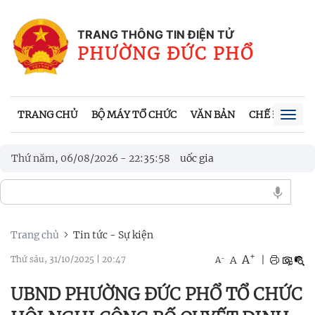
TRANG THÔNG TIN ĐIỆN TỬ
PHƯỜNG ĐỨC PHỔ
TRANG CHỦ
BỘ MÁY TỔ CHỨC
VĂN BẢN
CHẾ ĐỘ, CH
Togg
navig
Thứ năm, 06/08/2026
-
22
:
36
Nghề làm gốm ở Sa Huỳnh được công
:
00
Nghề làm gốm ở Sa Huỳnh được công
Trang chủ
Tin tức - Sự kiện
+
A
-
A
|
Thứ sáu, 31/10/2025
|
20:47
A
UBND PHƯỜNG ĐỨC PHỔ TỔ CHỨC