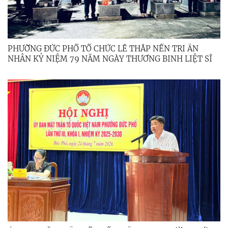
PHƯỜNG ĐỨC PHỔ TỔ CHỨC LỄ THẮP NẾN TRI ÂN
NHÂN KỶ NIỆM 79 NĂM NGÀY THƯƠNG BINH LIỆT SĨ