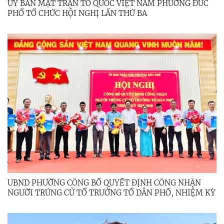
ỦY BAN MẶT TRẬN TỔ QUỐC VIỆT NAM PHƯỜNG ĐỨC
PHỔ TỔ CHỨC HỘI NGHỊ LẦN THỨ BA
UBND PHƯỜNG CÔNG BỐ QUYẾT ĐỊNH CÔNG NHẬN
NGƯỜI TRÚNG CỬ TỔ TRƯỞNG TỔ DÂN PHỐ, NHIỆM KỲ
2025 - 2030