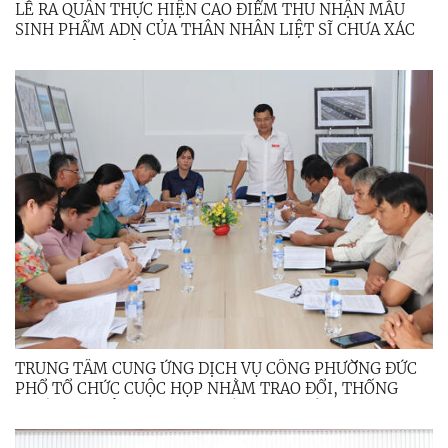
LỄ RA QUÂN THỰC HIỆN CAO ĐIỂM THU NHẬN MẪU
SINH PHẨM ADN CỦA THÂN NHÂN LIỆT SĨ CHƯA XÁC
ĐỊNH ĐƯỢC THÔNG TIN
TRUNG TÂM CUNG ỨNG DỊCH VỤ CÔNG PHƯỜNG ĐỨC
PHỔ TỔ CHỨC CUỘC HỌP NHẰM TRAO ĐỔI, THỐNG
NHẤT CÁC NỘI DUNG VÀ PHỐI HỢP TRIỂN KHAI THỰC
HIỆN CÁC DỰ ÁN GIẢM NGHÈO