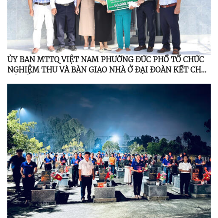
ỦY BAN MTTQ VIỆT NAM PHƯỜNG ĐỨC PHỔ TỔ CHỨC
NGHIỆM THU VÀ BÀN GIAO NHÀ Ở ĐẠI ĐOÀN KẾT CHO
HỘ CẬN NGHÈO