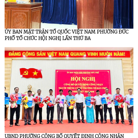
ỦY BAN MẶT TRẬN TỔ QUỐC VIỆT NAM PHƯỜNG ĐỨC
PHỔ TỔ CHỨC HỘI NGHỊ LẦN THỨ BA
UBND PHƯỜNG CÔNG BỐ QUYẾT ĐỊNH CÔNG NHẬN