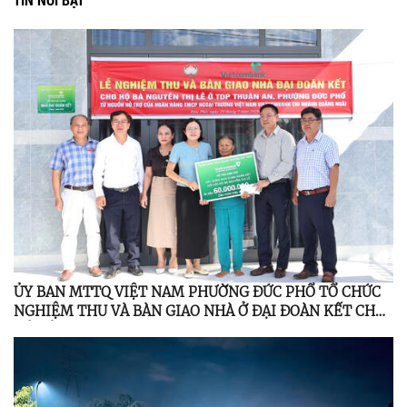
ỦY BAN MTTQ VIỆT NAM PHƯỜNG ĐỨC PHỔ TỔ CHỨC
NGHIỆM THU VÀ BÀN GIAO NHÀ Ở ĐẠI ĐOÀN KẾT CHO
HỘ CẬN NGHÈO