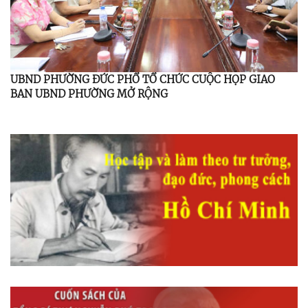
UBND PHƯỜNG ĐỨC PHỔ TỔ CHỨC CUỘC HỌP GIAO
BAN UBND PHƯỜNG MỞ RỘNG