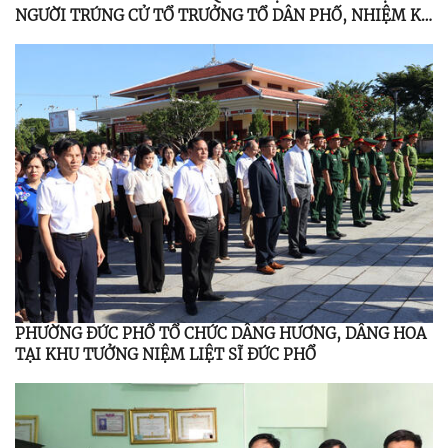
NGƯỜI TRÚNG CỬ TỔ TRƯỞNG TỔ DÂN PHỐ, NHIỆM KỲ
2025 - 2030
PHƯỜNG ĐỨC PHỔ TỔ CHỨC DÂNG HƯƠNG, DÂNG HOA
TẠI KHU TƯỞNG NIỆM LIỆT SĨ ĐỨC PHỔ