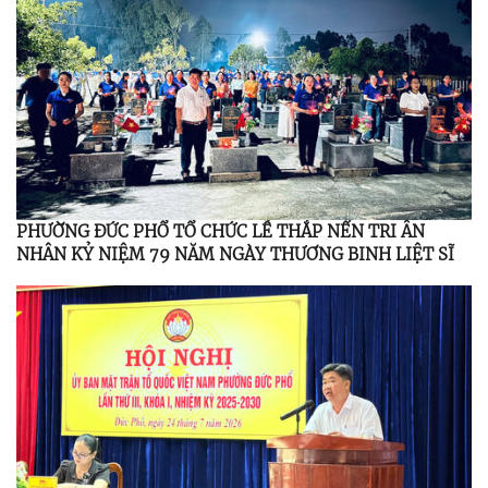
PHƯỜNG ĐỨC PHỔ TỔ CHỨC LỄ THẮP NẾN TRI ÂN
NHÂN KỶ NIỆM 79 NĂM NGÀY THƯƠNG BINH LIỆT SĨ