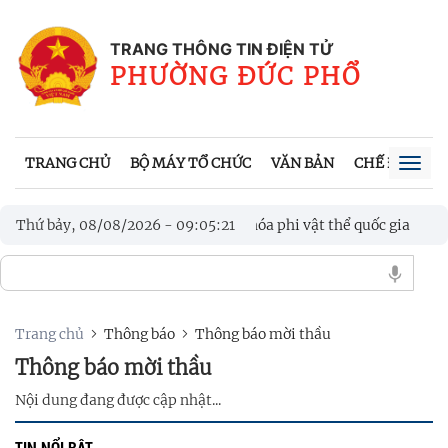
TRANG THÔNG TIN ĐIỆN TỬ
PHƯỜNG ĐỨC PHỔ
TRANG CHỦ
BỘ MÁY TỔ CHỨC
VĂN BẢN
CHẾ ĐỘ, CH
Togg
navig
ược công nhận là Di sản văn hóa phi vật thể quốc gia
Thứ bảy, 08/08/2026
-
09
:
05
:
22
ược công nhận là Di sản văn hóa phi vật thể quốc gia
Trang chủ
Thông báo
Thông báo mời thầu
Thông báo mời thầu
Nội dung đang được cập nhật...
TIN NỔI BẬT