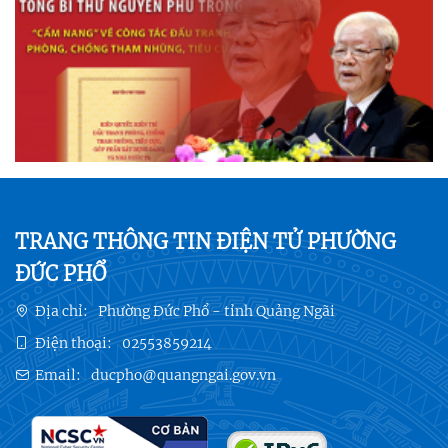
TRANG THÔNG TIN ĐIỆN TỬ PHƯỜNG
ĐỨC PHỔ
Địa chỉ:
Phường Đức Phổ - tỉnh Quảng Ngãi
Điện thoại:
02553859214
Email:
ducpho@quangngai.gov.vn