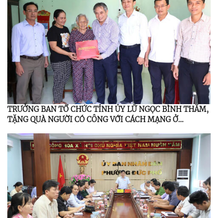
TRƯỞNG BAN TỔ CHỨC TỈNH ỦY LỮ NGỌC BÌNH THĂM,
TẶNG QUÀ NGƯỜI CÓ CÔNG VỚI CÁCH MẠNG Ở
PHƯỜNG ĐỨC PHỔ