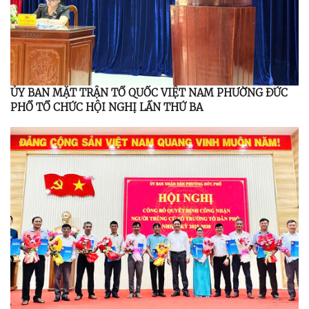
ỦY BAN MẶT TRẬN TỔ QUỐC VIỆT NAM PHƯỜNG ĐỨC
PHỔ TỔ CHỨC HỘI NGHỊ LẦN THỨ BA