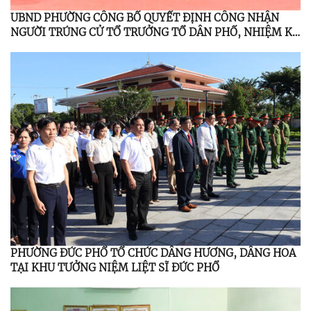
UBND PHƯỜNG CÔNG BỐ QUYẾT ĐỊNH CÔNG NHẬN
NGƯỜI TRÚNG CỬ TỔ TRƯỞNG TỔ DÂN PHỐ, NHIỆM KỲ
2025 - 2030
PHƯỜNG ĐỨC PHỔ TỔ CHỨC DÂNG HƯƠNG, DÂNG HOA
TẠI KHU TƯỞNG NIỆM LIỆT SĨ ĐỨC PHỔ