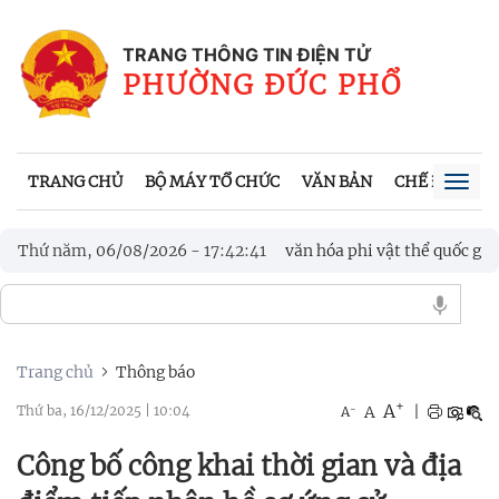
TRANG THÔNG TIN ĐIỆN TỬ
PHƯỜNG ĐỨC PHỔ
TRANG CHỦ
BỘ MÁY TỔ CHỨC
VĂN BẢN
CHẾ ĐỘ, CH
Togg
navig
được công nhận là Di sản văn hóa phi vật thể quốc gia
Thứ năm, 06/08/2026
-
17
:
42
:
43
được công nhận là Di sản văn hóa phi vật thể quốc gia
Trang chủ
Thông báo
+
A
-
A
|
Thứ ba, 16/12/2025
|
10:04
A
Công bố công khai thời gian và địa