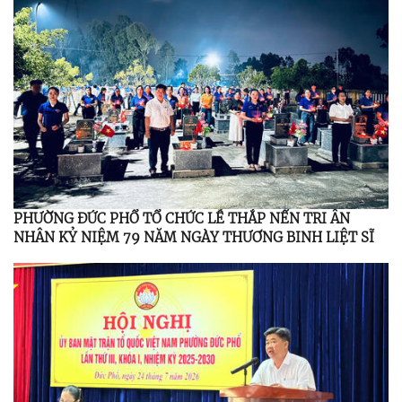
PHƯỜNG ĐỨC PHỔ TỔ CHỨC LỄ THẮP NẾN TRI ÂN
NHÂN KỶ NIỆM 79 NĂM NGÀY THƯƠNG BINH LIỆT SĨ