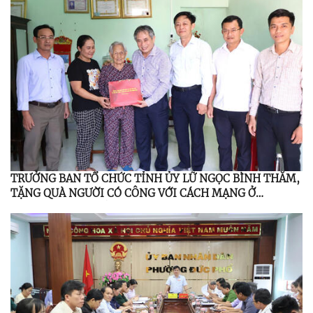
TRƯỞNG BAN TỔ CHỨC TỈNH ỦY LỮ NGỌC BÌNH THĂM,
TẶNG QUÀ NGƯỜI CÓ CÔNG VỚI CÁCH MẠNG Ở
PHƯỜNG ĐỨC PHỔ