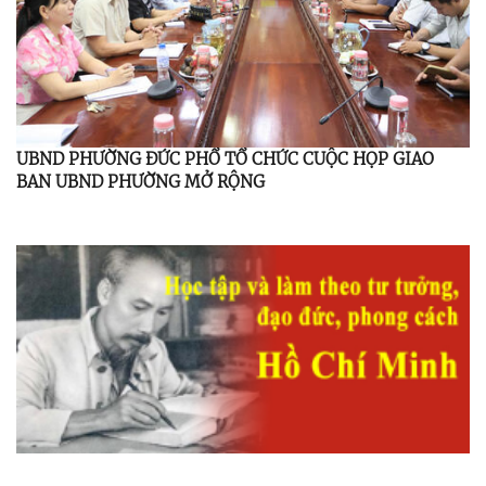
UBND PHƯỜNG ĐỨC PHỔ TỔ CHỨC CUỘC HỌP GIAO
BAN UBND PHƯỜNG MỞ RỘNG