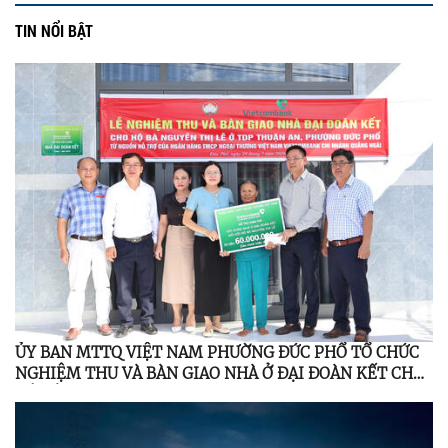
TIN NỔI BẬT
ỦY BAN MTTQ VIỆT NAM PHƯỜNG ĐỨC PHỔ TỔ CHỨC
NGHIỆM THU VÀ BÀN GIAO NHÀ Ở ĐẠI ĐOÀN KẾT CHO
HỘ CẬN NGHÈO