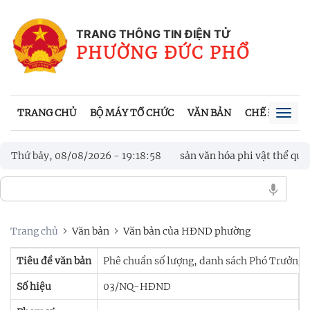
TRANG THÔNG TIN ĐIỆN TỬ
PHƯỜNG ĐỨC PHỔ
TRANG CHỦ
BỘ MÁY TỔ CHỨC
VĂN BẢN
CHẾ ĐỘ, CH
Togg
navig
a Huỳnh được công nhận là Di sản văn hóa phi vật thể quốc gia
Thứ bảy, 08/08/2026
-
19
:
18
:
59
a Huỳnh được công nhận là Di sản văn hóa phi vật thể quốc gia
Trang chủ
Văn bản
Văn bản của HĐND phường
Tiêu đề văn bản
Phê chuẩn số lượng, danh sách Phó Trưởng 
Số hiệu
03/NQ-HĐND
C