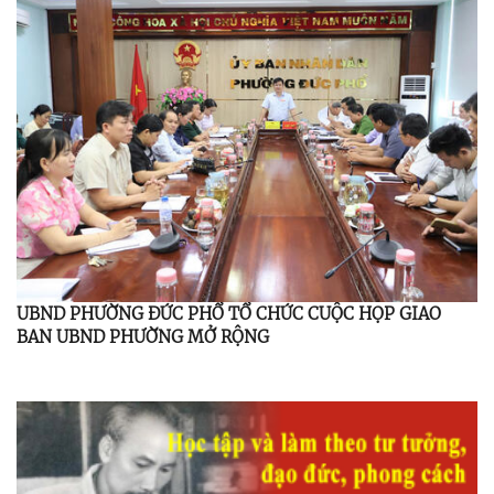
UBND PHƯỜNG ĐỨC PHỔ TỔ CHỨC CUỘC HỌP GIAO
BAN UBND PHƯỜNG MỞ RỘNG