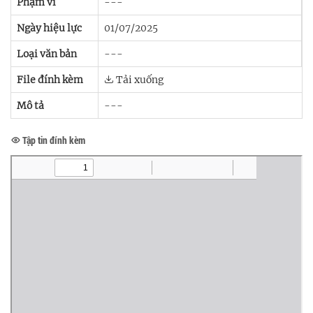
Phạm vi
---
N
Ngày hiệu lực
01/07/2025
T
Loại văn bản
---
N
File đính kèm
Tải xuống
Mô tả
---
Tập tin đính kèm