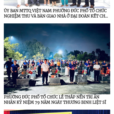
ỦY BAN MTTQ VIỆT NAM PHƯỜNG ĐỨC PHỔ TỔ CHỨC
NGHIỆM THU VÀ BÀN GIAO NHÀ Ở ĐẠI ĐOÀN KẾT CHO
HỘ CẬN NGHÈO
PHƯỜNG ĐỨC PHỔ TỔ CHỨC LỄ THẮP NẾN TRI ÂN
NHÂN KỶ NIỆM 79 NĂM NGÀY THƯƠNG BINH LIỆT SĨ