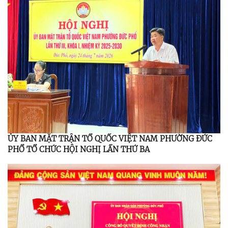
ỦY BAN MẶT TRẬN TỔ QUỐC VIỆT NAM PHƯỜNG ĐỨC
PHỔ TỔ CHỨC HỘI NGHỊ LẦN THỨ BA