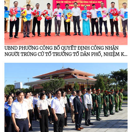
UBND PHƯỜNG CÔNG BỐ QUYẾT ĐỊNH CÔNG NHẬN
NGƯỜI TRÚNG CỬ TỔ TRƯỞNG TỔ DÂN PHỐ, NHIỆM KỲ
2025 - 2030