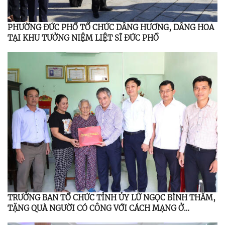
PHƯỜNG ĐỨC PHỔ TỔ CHỨC DÂNG HƯƠNG, DÂNG HOA
TẠI KHU TƯỞNG NIỆM LIỆT SĨ ĐỨC PHỔ
TRƯỞNG BAN TỔ CHỨC TỈNH ỦY LỮ NGỌC BÌNH THĂM,
TẶNG QUÀ NGƯỜI CÓ CÔNG VỚI CÁCH MẠNG Ở
PHƯỜNG ĐỨC PHỔ