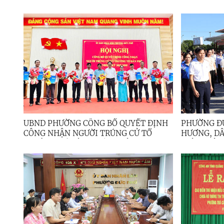
GIAO NHÀ Ở ĐẠI ĐOÀN KẾT CHO HỘ
NGÀY THƯƠ
CẬN NGHÈO
UBND PHƯỜNG CÔNG BỐ QUYẾT ĐỊNH
PHƯỜNG Đ
CÔNG NHẬN NGƯỜI TRÚNG CỬ TỔ
HƯƠNG, DÂNG HOA 
TRƯỞNG TỔ DÂN PHỐ, NHIỆM KỲ 2025
- 2030