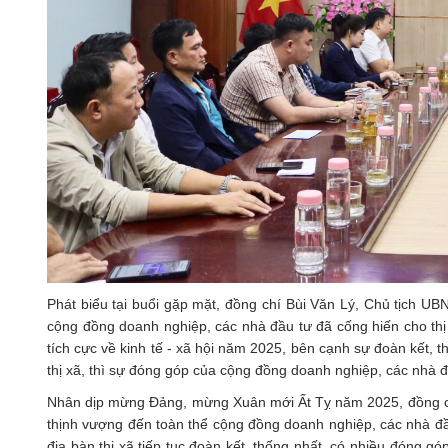
Phát biểu tại buổi gặp mặt, đồng chí Bùi Văn Lý, Chủ tịch U
cộng đồng doanh nghiệp, các nhà đầu tư đã cống hiến cho thị
tích cực về kinh tế - xã hội năm 2025, bên cạnh sự đoàn kết, t
thị xã, thì sự đóng góp của cộng đồng doanh nghiệp, các nhà đầ
Nhân dịp mừng Đảng, mừng Xuân mới Ất Tỵ năm 2025, đồng chí
thịnh vượng đến toàn thể cộng đồng doanh nghiệp, các nhà đầ
địa bàn thị xã tiếp tục đoàn kết, thống nhất, có nhiều đóng gó