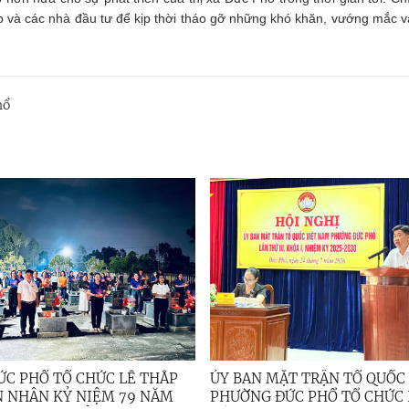
và các nhà đầu tư để kịp thời tháo gỡ những khó khăn, vướng mắc và
hổ
C PHỔ TỔ CHỨC LỄ THẮP
ỦY BAN MẶT TRẬN TỔ QUỐC
N NHÂN KỶ NIỆM 79 NĂM
PHƯỜNG ĐỨC PHỔ TỔ CHỨC 