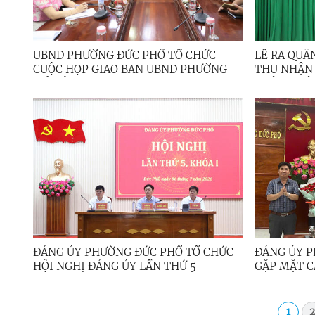
UBND PHƯỜNG ĐỨC PHỔ TỔ CHỨC
LỄ RA QUÂ
CUỘC HỌP GIAO BAN UBND PHƯỜNG
THU NHẬN
MỞ RỘNG
THÂN NHÂN
ĐƯỢC THÔ
ĐẢNG ỦY PHƯỜNG ĐỨC PHỔ TỔ CHỨC
ĐẢNG ỦY P
HỘI NGHỊ ĐẢNG ỦY LẦN THỨ 5
GẶP MẶT C
GIA BAN C
PHƯỜNG
1
2