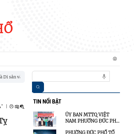
HỔ
 phi vật thể quốc gia
TIN NỔI BẬT
+
A
|
ỦY BAN MTTQ VIỆT
Tỵ
NAM PHƯỜNG ĐỨC PHỔ
TỔ CHỨC NGHIỆM THU
PHƯỜNG ĐỨC PHỔ TỔ
VÀ BÀN GIAO NHÀ Ở ĐẠI