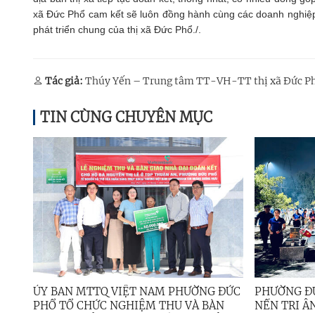
xã Đức Phổ cam kết sẽ luôn đồng hành cùng các doanh nghiệp 
phát triển chung của thị xã Đức Phổ./.
Tác giả:
Thúy Yến – Trung tâm TT-VH-TT thị xã Đức P
TIN CÙNG CHUYÊN MỤC
ỦY BAN MTTQ VIỆT NAM PHƯỜNG ĐỨC
PHƯỜNG ĐỨ
PHỔ TỔ CHỨC NGHIỆM THU VÀ BÀN
NẾN TRI Â