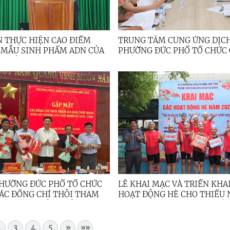
N THỰC HIỆN CAO ĐIỂM
TRUNG TÂM CUNG ỨNG DỊC
 MẪU SINH PHẨM ADN CỦA
PHƯỜNG ĐỨC PHỔ TỔ CHỨC
 LIỆT SĨ CHƯA XÁC ĐỊNH
NHẰM TRAO ĐỔI, THỐNG NH
NG TIN
NỘI DUNG VÀ PHỐI HỢP TRI
THỰC HIỆN CÁC DỰ ÁN GIẢ
HƯỜNG ĐỨC PHỔ TỔ CHỨC
LỄ KHAI MẠC VÀ TRIỂN KHA
ÁC ĐỒNG CHÍ THÔI THAM
HOẠT ĐỘNG HÈ CHO THIẾU 
HẤP HÀNH ĐẢNG BỘ
ĐỊA BÀN PHƯỜNG ĐỨC PHỔ 
3
4
5
»
»»