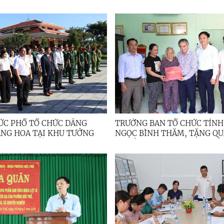
NG BINH LIỆT SĨ
LẦN THỨ BA
ỨC PHỔ TỔ CHỨC DÂNG
TRƯỞNG BAN TỔ CHỨC TỈNH
TẠI KHU TƯỞNG
NGỌC BÌNH THĂM, TẶNG QU
NIỆM LIỆT SĨ ĐỨC PHỔ
CÓ CÔNG VỚI CÁCH MẠNG Ở
ĐỨC PHỔ