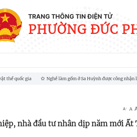
TRANG THÔNG TIN ĐIỆN TỬ
PHƯỜNG ĐỨC P
a
Nghề làm gốm ở Sa Huỳnh được công nhận là Di sản văn hóa
-
A
A
iệp, nhà đầu tư nhân dịp năm mới Ất 