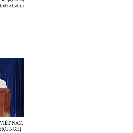
 tất cả vì sự
 VIỆT NAM
HỘI NGHỊ