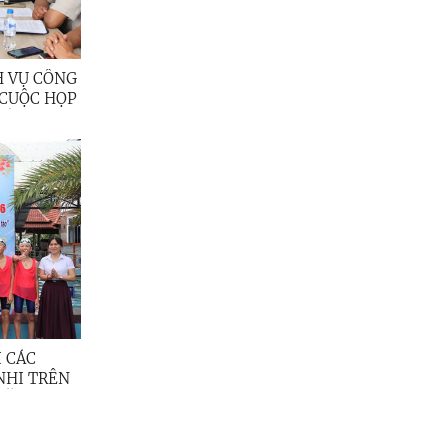
H VỤ CÔNG
 CUỘC HỌP
ẤT CÁC
ỂN KHAI
M NGHÈO
I CÁC
NHI TRÊN
NĂM 2026