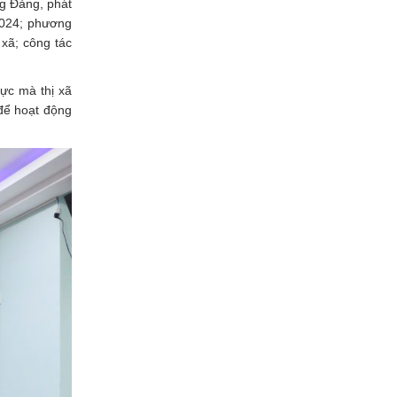
ng Đảng, phát
2024; phương
 xã; công tác
cực mà thị xã
 để hoạt động