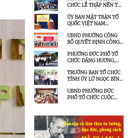
CHỨC LỄ THẮP NẾN TRI
ĐOÀN KẾT CHO HỘ CẬN
ÂN NHÂN KỶ NIỆM 79
NGHÈO
ỦY BAN MẶT TRẬN TỔ
NĂM NGÀY THƯƠNG
QUỐC VIỆT NAM
BINH LIỆT SĨ
PHƯỜNG ĐỨC PHỔ TỔ
UBND PHƯỜNG CÔNG
CHỨC HỘI NGHỊ LẦN
BỐ QUYẾT ĐỊNH CÔNG
THỨ BA
NHẬN NGƯỜI TRÚNG
PHƯỜNG ĐỨC PHỔ TỔ
CỬ TỔ TRƯỞNG TỔ DÂN
CHỨC DÂNG HƯƠNG,
PHỐ, NHIỆM KỲ 2025 -
DÂNG HOA TẠI KHU
2030
TRƯỞNG BAN TỔ CHỨC
TƯỞNG NIỆM LIỆT SĨ
TỈNH ỦY LỮ NGỌC BÌNH
ĐỨC PHỔ
THĂM, TẶNG QUÀ
UBND PHƯỜNG ĐỨC
NGƯỜI CÓ CÔNG VỚI
PHỔ TỔ CHỨC CUỘC
CÁCH MẠNG Ở PHƯỜNG
HỌP GIAO BAN UBND
ĐỨC PHỔ
PHƯỜNG MỞ RỘNG