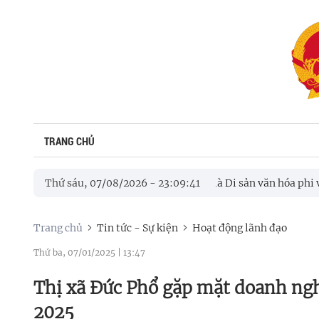
TRANG CHỦ
ở Sa Huỳnh được công nhận là Di sản văn hóa phi vật thể quốc gi
Thứ sáu, 07/08/2026
-
23
:
09
:
43
Trang chủ
Tin tức - Sự kiện
Hoạt động lãnh đạo
Thứ ba, 07/01/2025
|
13:47
Thị xã Đức Phổ gặp mặt doanh ngh
2025