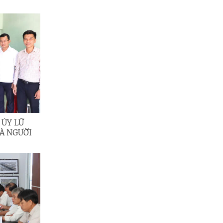
 ỦY LỮ
À NGƯỜI
 PHƯỜNG