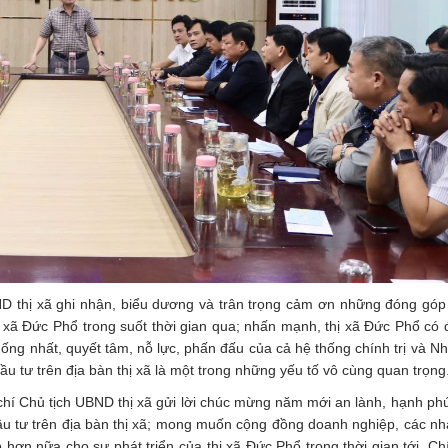
BND thị xã ghi nhận, biểu dương và trân trọng cảm ơn những đóng góp
 xã Đức Phổ trong suốt thời gian qua; nhấn mạnh, thị xã Đức Phổ có
hống nhất, quyết tâm, nỗ lực, phấn đấu của cả hệ thống chính trị và N
u tư trên địa bàn thị xã là một trong những yếu tố vô cùng quan trọng
 Chủ tịch UBND thị xã gửi lời chúc mừng năm mới an lành, hạnh phú
u tư trên địa bàn thị xã; mong muốn cộng đồng doanh nghiệp, các nh
p hơn nữa cho sự phát triển của thị xã Đức Phổ trong thời gian tới. Ch