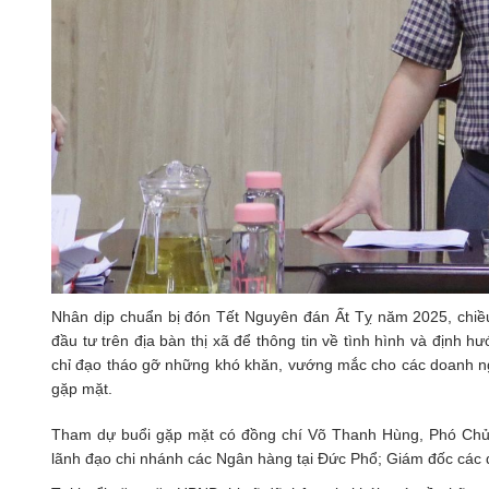
Nhân dịp chuẩn bị đón Tết Nguyên đán Ất Tỵ năm 2025, chiề
đầu tư trên địa bàn thị xã để thông tin về tình hình và định hướ
chỉ đạo tháo gỡ những khó khăn, vướng mắc cho các doanh ngh
gặp mặt.
Tham dự buổi gặp mặt có đồng chí Võ Thanh Hùng, Phó Chủ tịc
lãnh đạo chi nhánh các Ngân hàng tại Đức Phổ; Giám đốc các d