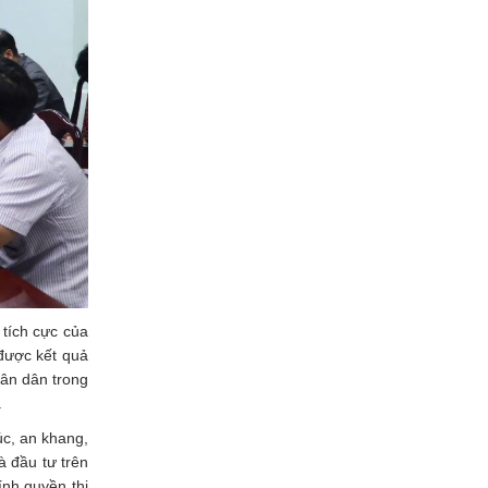
 tích cực của
 được kết quả
hân dân trong
.
c, an khang,
à đầu tư trên
ính quyền thị